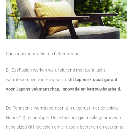
Panasonic: innovatief en betrouwbaar
Bij EcoFusion werken we uitsluitend met lucht-lucht
warmtepompen van Panasonic.
Dit topmerk staat garant
voor Japans vakmanschap, innovatie en betrouwbaarheid.
De Panasonic warmtepompen zijn uitgerust met de unieke
Nanoe™ X technologie. Deze technologie maakt gebruik van
nano-sized OH-radicalen om virussen, bacteriën en geuren te