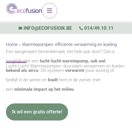
Spring
naar
de
INFO@ECOFUSION.BE
014/49.10.11
inhoud
Home
»
Warmtepompen: efficiënte verwarming en koeling
Een aangenaam binnenklimaat, het hele jaar door? Dat is
mogelijk met een
lucht-lucht warmtepomp, ook wel
Lucht-Lucht Warmtepompen: duurzaam verwarmen en koelen
bekend als airco
. Dit systeem
verwarmt
jouw woning of
bedrijf in de winter en
koelt
hem in de zomer, met
een
minimale impact op het milieu
.
Ik wil een gratis offerte!