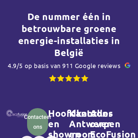
De nummer één in
betrouwbare groene
energie-installaties in
België
4.9/5 op basis van 911 Google reviews
Hoofdkantoor
Kantoor
Alles
Contacteer
en
Antwerpen
over
ons
showroom
en
EcoFusion