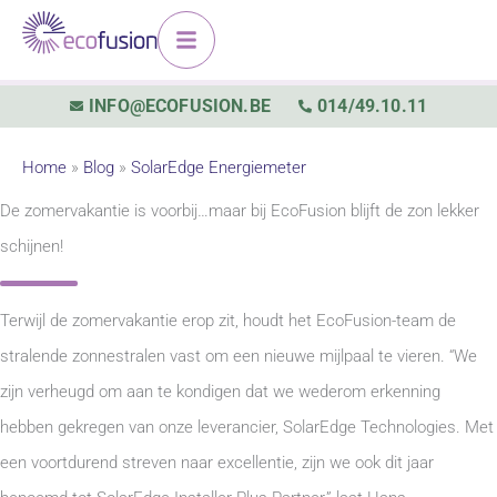
Spring
naar
de
INFO@ECOFUSION.BE
014/49.10.11
inhoud
Home
»
Blog
»
SolarEdge Energiemeter
De zomervakantie is voorbij…maar bij EcoFusion blijft de zon lekker
schijnen!
Terwijl de zomervakantie erop zit, houdt het EcoFusion-team de
stralende zonnestralen vast om een nieuwe mijlpaal te vieren. “We
zijn verheugd om aan te kondigen dat we wederom erkenning
hebben gekregen van onze leverancier, SolarEdge Technologies. Met
een voortdurend streven naar excellentie, zijn we ook dit jaar